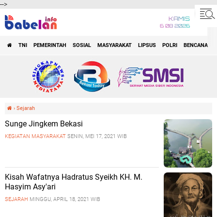
-->
KAMIS
6 08 2026
TNI
PEMERINTAH
SOSIAL
MASYARAKAT
LIPSUS
POLRI
BENCANA
O
›
Sejarah
Sunge Jingkem Bekasi
KEGIATAN MASYARAKAT
SENIN, MEI 17, 2021 WIB
Kisah Wafatnya Hadratus Syeikh KH. M.
Hasyim Asy'ari
SEJARAH
MINGGU, APRIL 18, 2021 WIB