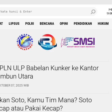
M
9 0
AT
LIPSUS
POLRI
BENCANA
OPINI
PENDIDIKAN
HUKUM
PLN ULP Babelan Kunker ke Kantor
mbun Utara
KTOBER 07, 2025 WIB
kan Soto, Kamu Tim Mana? Soto
cap atau Pakai Kecap?