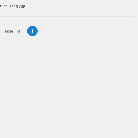
EI 05, 2025 WIB
1
Page 1 of 1