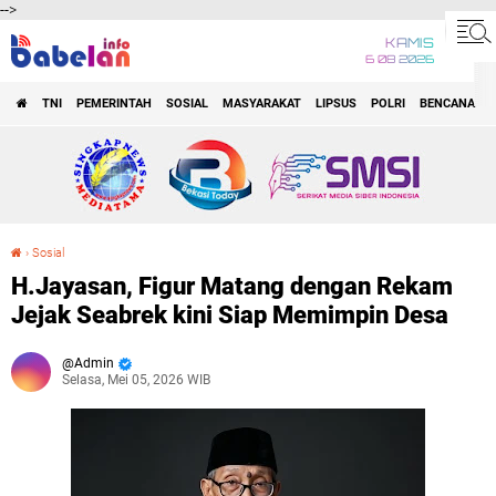
-->
KAMIS
6 08 2026
TNI
PEMERINTAH
SOSIAL
MASYARAKAT
LIPSUS
POLRI
BENCANA
O
›
Sosial
H.Jayasan, Figur Matang dengan Rekam Jejak Seabrek kini Siap Memimpin Desa
H.Jayasan, Figur Matang dengan Rekam
Jejak Seabrek kini Siap Memimpin Desa
Admin
Selasa, Mei 05, 2026 WIB