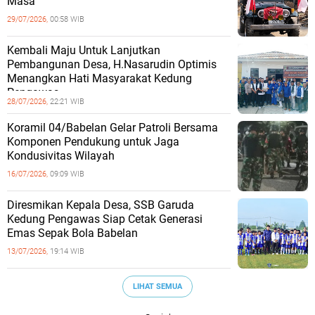
Masa
29/07/2026,
00:58 WIB
Kembali Maju Untuk Lanjutkan
Pembangunan Desa, H.Nasarudin Optimis
Menangkan Hati Masyarakat Kedung
Pengawas
28/07/2026,
22:21 WIB
Koramil 04/Babelan Gelar Patroli Bersama
Komponen Pendukung untuk Jaga
Kondusivitas Wilayah
16/07/2026,
09:09 WIB
Diresmikan Kepala Desa, SSB Garuda
Kedung Pengawas Siap Cetak Generasi
Emas Sepak Bola Babelan
13/07/2026,
19:14 WIB
LIHAT SEMUA