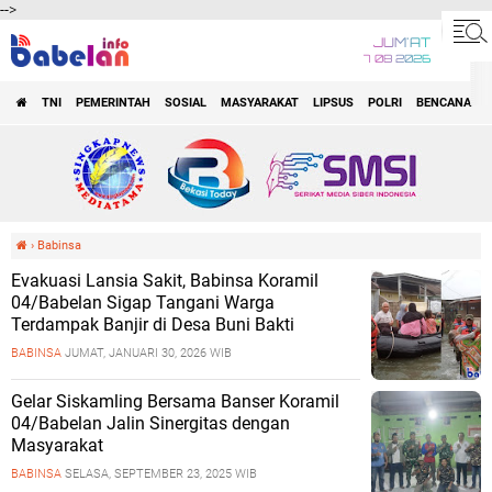
-->
JUM'AT
7 08 2026
TNI
PEMERINTAH
SOSIAL
MASYARAKAT
LIPSUS
POLRI
BENCANA
O
›
Babinsa
Evakuasi Lansia Sakit, Babinsa Koramil
04/Babelan Sigap Tangani Warga
Terdampak Banjir di Desa Buni Bakti
BABINSA
JUMAT, JANUARI 30, 2026 WIB
Gelar Siskamling Bersama Banser Koramil
04/Babelan Jalin Sinergitas dengan
Masyarakat
BABINSA
SELASA, SEPTEMBER 23, 2025 WIB