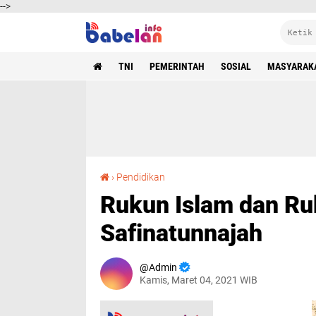
-->
TNI
PEMERINTAH
SOSIAL
MASYARAK
Rukun Islam dan Rukun Iman dalam kitab Safinatunnajah
›
Pendidikan
Rukun Islam dan Ru
Safinatunnajah
Admin
Kamis, Maret 04, 2021 WIB