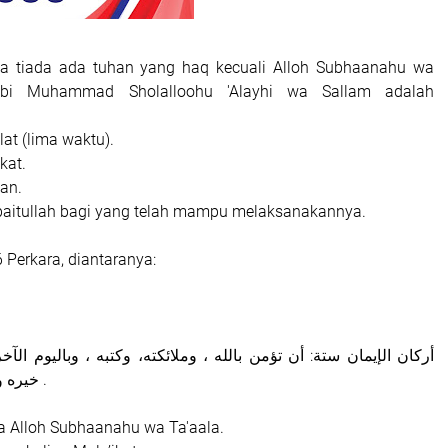
wa tiada ada tuhan yang haq kecuali Alloh Subhaanahu wa
abi Muhammad Sholalloohu 'Alayhi wa Sallam adalah
lat (lima waktu).
kat.
an.
e baitullah bagi yang telah mampu melaksanakannya.
 Perkara, diantaranya:
خيره وشره من الله تعالى .
a Alloh Subhaanahu wa Ta'aala.