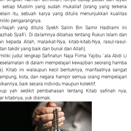
an setiap Muslim yang sudah mukallaf (orang yang terkena
lain itu, sebuah karya yang ditulis menunjukkan kualitas
miliki pengarangnya.
n-Najah yang ditulis Syekh Salim Bin Samir Hadlrami ini
hab Syafi'i. Di dalamnya dibahas tentang Rukun Islam dan
 kepada Allah, malaikat-Nya, kitab-kitab-Nya, rasul-rasul-
dan takdir yang baik dan buruk dari Allah).
iliki judul lengkap Safinatun Naja Fiima Yajibu `ala Abdi Li
keselamatan di dalam mempelajari kewajiban seorang hamba
). Kitab ini walaupun kecil bentuknya, manfaatnya sangat
 kampung, kota, dan negara hampir semua orang mempelajari
kannya, baik secara individu maupun kolektif.
up yah sedikit pembahasan tentang Kitab safinah nya,
jar kitabnya, yuk disimak,