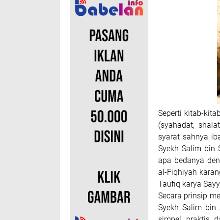
Seperti kitab-ki
(syahadat, shala
syarat sahnya ib
Syekh Salim bin 
apa bedanya deng
al-Fiqhiyah karan
Taufiq karya Sayy
Secara prinsip me
Syekh Salim bin 
simpel, praktis,