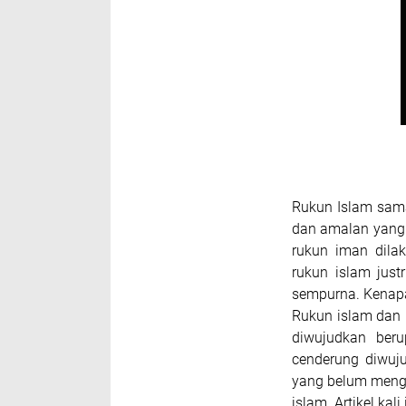
Rukun Islam sama
dan amalan yang 
rukun iman dila
rukun islam jus
sempurna. Kenapa 
Rukun islam dan 
diwujudkan beru
cenderung diwuju
yang belum meng
islam. Artikel ka