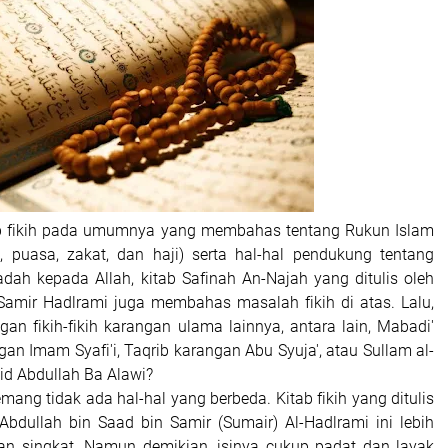
tab fikih pada umumnya yang membahas tentang Rukun Islam
t, puasa, zakat, dan haji) serta hal-hal pendukung tentang
adah kepada Allah, kitab Safinah An-Najah yang ditulis oleh
Samir Hadlrami juga membahas masalah fikih di atas. Lalu,
an fikih-fikih karangan ulama lainnya, antara lain, Mabadi'
gan Imam Syafi'i, Taqrib karangan Abu Syuja', atau Sullam al-
id Abdullah Ba Alawi?
mang tidak ada hal-hal yang berbeda. Kitab fikih yang ditulis
Abdullah bin Saad bin Samir (Sumair) Al-Hadlrami ini lebih
 dan singkat. Namun demikian, isinya cukup padat dan layak