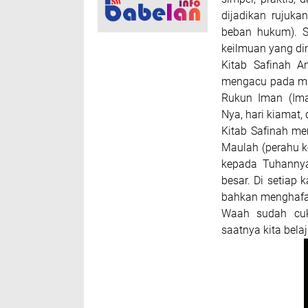
dijadikan rujuk
beban hukum). Se
keilmuan yang di
Kitab Safinah A
mengacu pada maz
Rukun Iman (Iman
Nya, hari kiamat, 
Kitab Safinah mem
Maulah (perahu 
kepada Tuhannya
besar. Di setiap
bahkan menghafal
Waah sudah cuk
saatnya kita bela